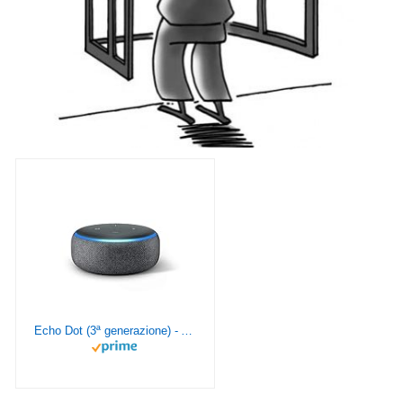
Echo Dot (3ª generazione) - Altoparlante intelligente con integrazione Alexa - Tessuto antracite