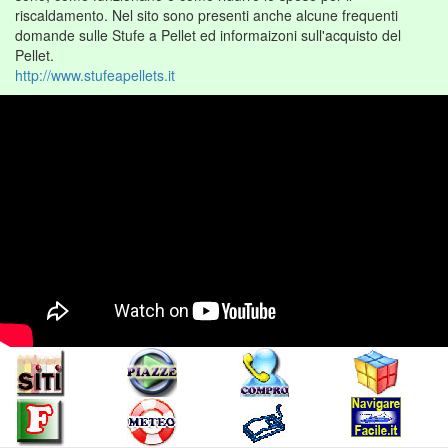
riscaldamento. Nel sito sono presenti anche alcune frequenti
domande sulle Stufe a Pellet ed informaizoni sull'acquisto del
Pellet.
http://www.stufeapellets.it